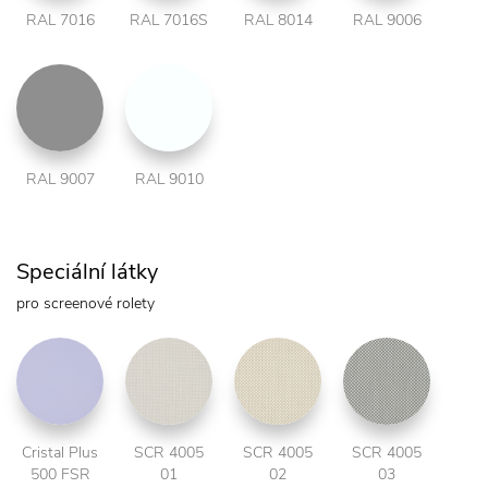
RAL 7016
RAL 7016S
RAL 8014
RAL 9006
RAL 9007
RAL 9010
Speciální látky
pro screenové rolety
Cristal Plus
SCR 4005
SCR 4005
SCR 4005
500 FSR
01
02
03