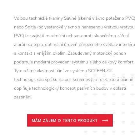
Volbou technické tkaniny Satiné (skelné vlákno potaženo PVC)
nebo Soltis (polyesterové vlákno s nanesenou vrstvou vrstvou
PVC) lze zajistit maximální ochranu proti slunečnímu záření
a průniku tepla, optimální úroveň přirozeného světla v interiéru
a kontakt s vnějším okolím. Zabudovaný motorický pohon
podtrhuje moderní provedení systému a jeho celkový komfort.
Tyto užitné vlastnosti činí ze systému SCREEN ZIP
technologickou špičku na poli screenových rolet, která účinně
doplňuje technologický koncept pasivních budov v oblasti
zastínění.
MÁM ZÁJEM O TENTO PRODUKT