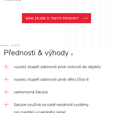
MÁM ZÁJEM O TENTO PRODUKT
PLUSY
Přednosti
&
výhody
vysoký stupeň odolnosti proti vniknutí do objektu
vysoký stupeň odolnosti proti větru číslo 6
samonosná žaluzie
žaluzie využívá na sobě nezávislé systémy
pro zvedání a naklápění lamel