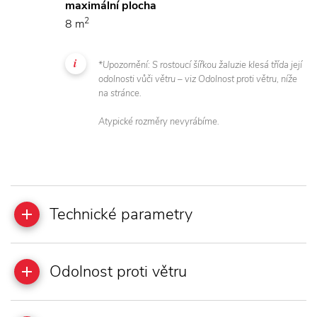
maximální plocha
2
8 m
*Upozornění: S rostoucí šířkou žaluzie klesá třída její
odolnosti vůči větru – viz Odolnost proti větru, níže
na stránce.
Atypické rozměry nevyrábíme.
Technické parametry
Odolnost proti větru