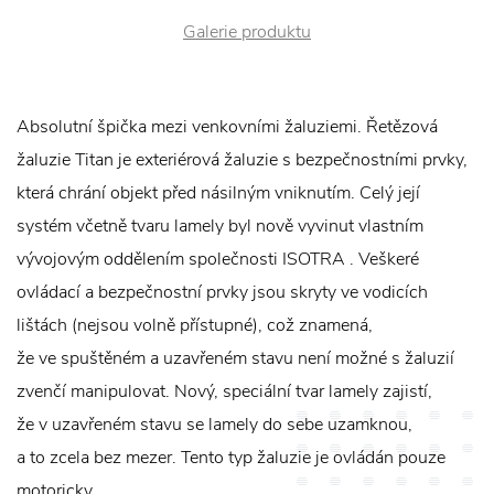
Galerie produktu
Absolutní špička mezi venkovními žaluziemi. Řetězová
žaluzie Titan je exteriérová žaluzie s bezpečnostními prvky,
která chrání objekt před násilným vniknutím. Celý její
systém včetně tvaru lamely byl nově vyvinut vlastním
vývojovým oddělením společnosti ISOTRA . Veškeré
ovládací a bezpečnostní prvky jsou skryty ve vodicích
lištách (nejsou volně přístupné), což znamená,
že ve spuštěném a uzavřeném stavu není možné s žaluzií
zvenčí manipulovat. Nový, speciální tvar lamely zajistí,
že v uzavřeném stavu se lamely do sebe uzamknou,
a to zcela bez mezer. Tento typ žaluzie je ovládán pouze
motoricky.