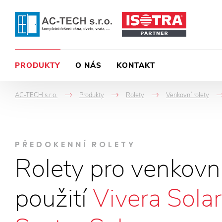
PRODUKTY
O NÁS
KONTAKT
AC-TECH s.r.o.
Produkty
Rolety
Venkovní rolety
->
->
->
PŘEDOKENNÍ ROLETY
Rolety pro venkovn
použití
Vivera Solar