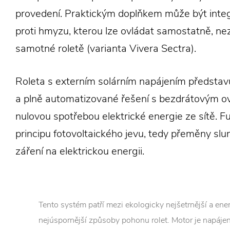
provedení. Praktickým doplňkem může být integ
proti hmyzu, kterou lze ovládat samostatně, ne
samotné roletě (varianta Vivera Sectra).
Roleta s externím solárním napájením představ
a plně automatizované řešení s bezdrátovým o
nulovou spotřebou elektrické energie ze sítě. F
principu fotovoltaického jevu, tedy přeměny slu
záření na elektrickou energii.
Tento systém patří mezi ekologicky nejšetrnější a ene
nejúspornější způsoby pohonu rolet. Motor je napájen 