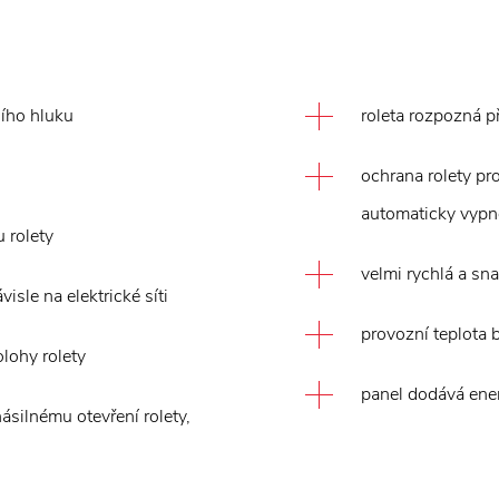
ního hluku
roleta rozpozná p
ochrana rolety pr
automaticky vypn
 rolety
velmi rychlá a sn
sle na elektrické síti
provozní teplota 
lohy rolety
panel dodává ener
ásilnému otevření rolety,