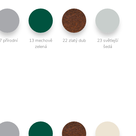
7 přírodní
13 mechově
22 zlatý dub
23 světlejší
zelená
šedá