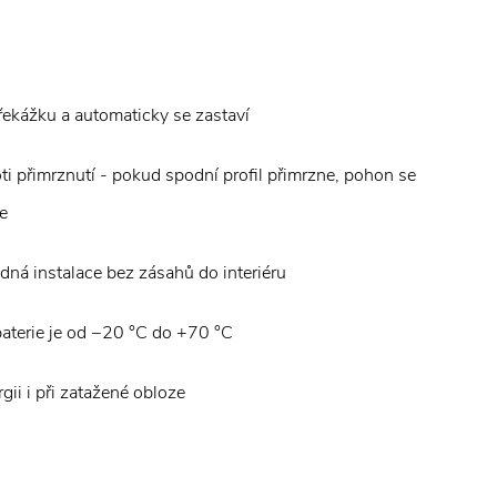
řekážku a automaticky se zastaví
oti přimrznutí - pokud spodní profil přimrzne, pohon se
e
adná instalace bez zásahů do interiéru
baterie je od −20 °C do +70 °C
gii i při zatažené obloze