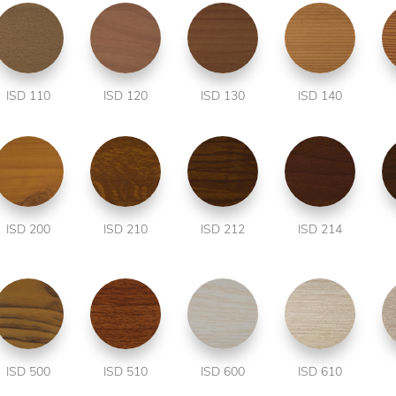
ISD 110
ISD 120
ISD 130
ISD 140
ISD 200
ISD 210
ISD 212
ISD 214
ISD 500
ISD 510
ISD 600
ISD 610