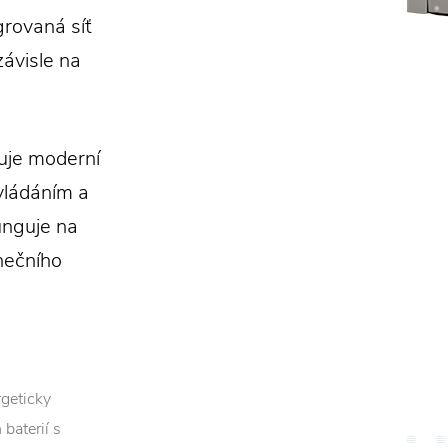
rovaná síť
závisle na
uje moderní
vládáním a
unguje na
nečního
rgeticky
baterií s