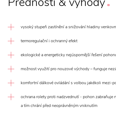
Přednosti
&
výhody
vysoký stupeň zastínění a snižování hladiny venkov
termoregulační i ochranný efekt
ekologické a energeticky nejúspornější řešení pohonu
možnost využití pro nouzové východy – funguje nezávi
komfortní dálkové ovládání s volbou jakékoli mezi-po
ochrana rolety proti nadzvednutí - pohon zabraňuje n
a tím chrání před neoprávněným vniknutím