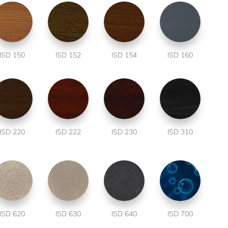
ISD 150
ISD 152
ISD 154
ISD 160
ISD 220
ISD 222
ISD 230
ISD 310
ISD 620
ISD 630
ISD 640
ISD 700