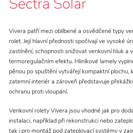
Sectra Solar
Vivera patří mezi oblíbené a osvědčené typy v
rolet. Její hlavní přednosti spočívají ve vysoké úr
zastínění, schopnosti snižovat venkovní hluk a
termoregulačním efektu. Hliníkové lamely vyp
pěnou po spuštění vytvářejí kompaktní plochu, 
zatemní interiér a zároveň představuje překážku
ochranu proti vloupání.
Venkovní rolety Vivera jsou vhodné jak pro do
instalaci, například při rekonstrukci nebo zatep
tak i pro montáž pod zateplovací systémy v za