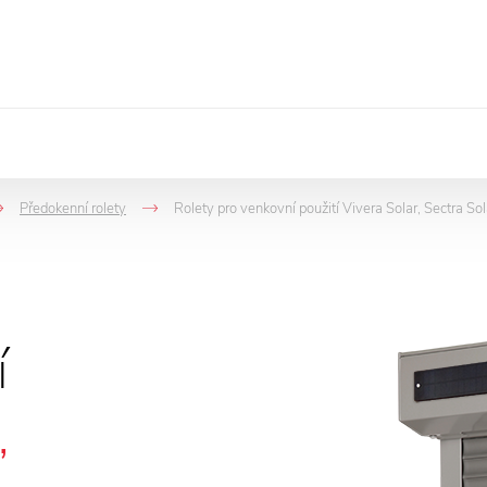
Předokenní rolety
Rolety pro venkovní použití Vivera Solar, Sectra Sol
->
->
í
,