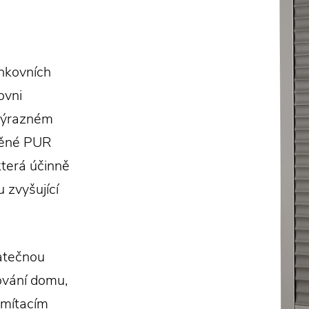
enkovních
ovni
 výrazném
lněné PUR
která účinně
 zvyšující
datečnou
lování domu,
omítacím