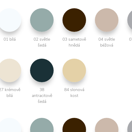
01 bílá
02 světle
03 sametově
04 světle
0
šedá
hnědá
béžová
27 krémově
38
84 slonová
bílá
antracitově
kost
šedá