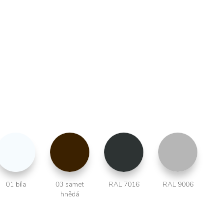
01 bíla
03 samet
RAL 7016
RAL 9006
hnědá